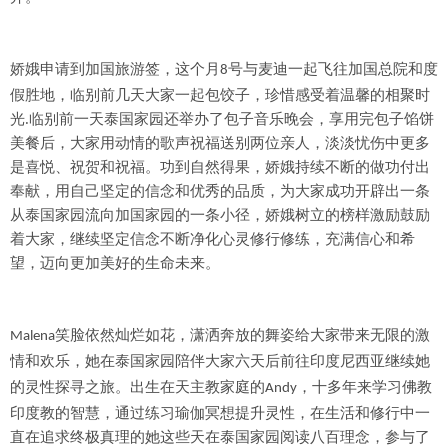
娇娥申请到加国旅游签，这个月
号与麦迪一起飞往加国总院和度
8
假胜地，临别前几天大家一起包饺子，珍惜感受着温馨的相聚时
光.临别前一天泰国家园还举办了包子音乐晚会，享用完包子馅饼
美餐后，大家用动情的歌声祝福送别两位亲人，淡淡忧伤中更多
是喜悦、祝贺和祝福。功到自然得果，娇娥持续不断的做功付出
奉献，用自己坚定的信念和优秀的品质，为大家成功开辟出一条
从泰国家园流向加国家园的一条小径，娇娥树立的榜样激励鼓励
着大家，继续坚定信念不断净化心灵修行修练，充满信心和希
望，迈向更加美好的生命未来。
Malena笑脸依然灿烂如花，潇洒奔放的舞姿给大家带来无限的激
泰国家园陪伴大家六天后前往印度尼西亚继续她
情和欢乐，她在
的灵性探寻之旅。出生在天主教家庭的
，十多年来学习佛教
Andy
印度教的智慧，通过练习瑜伽冥想提升灵性，在生活和修行中一
直在追求终极真理的她这些天在泰国家园阅读八百理念，参与了