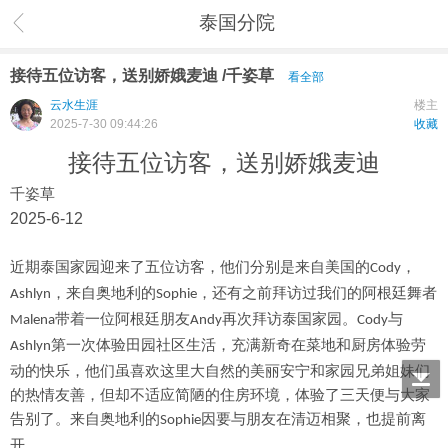
泰国分院
接待五位访客，送别娇娥麦迪 /千姿草
看全部
云水生涯
楼主
2025-7-30 09:44:26
收藏
接待五位访客，送别娇娥麦迪
千姿草
2025-6-12
近期泰国家园迎来了五位访客，他们分别是来自美国的
，
Cody
，来自奥地利的
，还有之前拜访过我们的阿根廷舞者
Ashlyn
Sophie
带着一位阿根廷朋友
再次拜访泰国家园。
与
Malena
Andy
Cody
第一次体验田园社区生活，充满新奇在菜地和厨房体验劳
Ashlyn
动的快乐，他们虽喜欢这里大自然的美丽安宁和家园兄弟姐妹们
的热情友善，但却不适应简陋的住房环境，体验了三天便与大家
告别了。来自奥地利的
因要与朋友在清迈相聚，也提前离
Sophie
开。