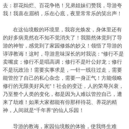
去：群花灿烂、百花争艳！兄弟姐妹们赞我，导游夸
我！我喜在眉梢，乐在心底，夜里常常乐的笑出声！
在这仙境般的环境里，我容光焕发，身体里还有
的好多病竟然在不知不觉消失了！我豁然体觉到了导
游的神智，感觉到了家园修炼的妙义！领悟了导游的
谆谆教诲！这时，导游意味深长的对我说：“修行不是
卖嘴皮；修行不是唱高调；修行不是叶公好龙；修行
不是玩政治！需要实事求是，一针一线往过走，需要
能管控了自己的私心杂念，需要一身正气！方能领略
修行的无限美好风光”！社会的变迁，人的荣辱兴衰，
乃至整个人类的变化，都是因为人难以管控自己，遭
来了劫难！如果大家都能有你那样待花、养花的精
神，人间就是“千年界”的仙人乐园！
导游的教诲，家园仙境般的体验，使我终生难