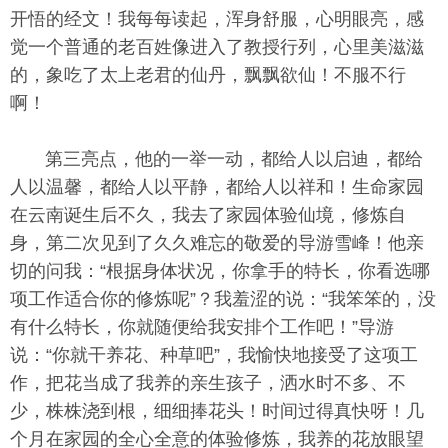
开悟的经文！我每每读起，浑身舒服，心明眼亮，感
觉一个普通的老百姓像进入了教授行列，心里美滋滋
的，象吃了太上老君的仙丹，飘飘欲仙！不服不行
啊！
第三亮点，他的一举一动，都给人以启迪，都给
人以温馨，都给人以平静，都给人以祥和！生命家园
在云南诞生后不久，我去了家园体验仙境，修炼自
身，第二次见到了久久难忘的敬爱的导游雪峰！他亲
切的问我：“根据身体状况，你拿手的特长，你看选哪
项工作适合你的修炼呢”？我羞涩的说：“我笨笨的，没
有什么特长，你就随便给我安排个工作吧！”导游
说：“你就干养花、种草吧”，我愉快地接受了这项工
作，把花当成了我养的亲生孩子，洒水时不多、不
少，株株浇到根，细细捧花头！时间过得真快呀！几
个月在家园的全心全意的体验修炼，我养的花放眼望