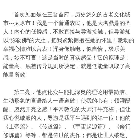
首次见面是在三晋首府，历史悠久的古老文化城
市---太原市！我是一个普通农民，他是大名鼎鼎的圣
人！内心的低矮感，不敢直接与导游接触，但导游却
以“弥勒佛”的大肚，把我紧紧拥抱在她的怀里！激动的
幸福心情难以言表！浑身像触电，似自恰，极乐美
感，妙不可言！这是当时的真实感受！它的原理是：
能量高、底差传导规则所决定，就是低能量吸取了高
能量所致。
第二亮，他点化众生能把深奥的理论用最简洁、
生动形象的言语给人一语道破！使我的心有：顿灌醍
醐、忽然开亮之感！平常教化的大师汗牛充栋，但让
我心悦诚服的人，导游是我平生遇到的第一位！他的
《上帝篇》、《传道篇》、《宇宙起源篇》、《修行
修炼篇》等等，都是传世的杰作；都是让世人破迷、