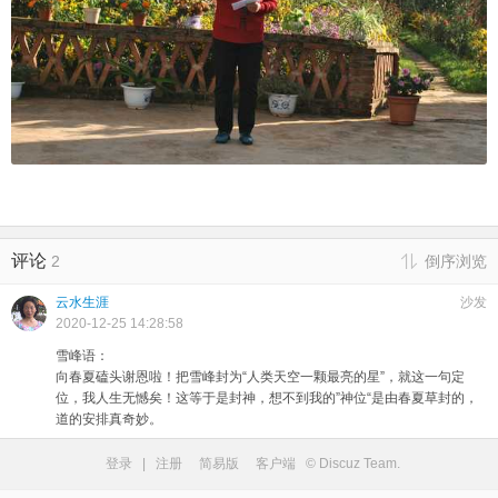
评论
2
倒序浏览
云水生涯
沙发
2020-12-25 14:28:58
雪峰语：
向春夏磕头谢恩啦！把雪峰封为“人类天空一颗最亮的星”，就这一句定
位，我人生无憾矣！这等于是封神，想不到我的”神位“是由春夏草封的，
道的安排真奇妙。
登录
|
注册
简易版
客户端
© Discuz Team.