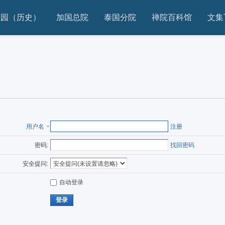
家园（历史）
加国总院
泰国分院
禅院百科馆
文集
用户名
注册
密码:
找回密码
安全提问:
自动登录
登录