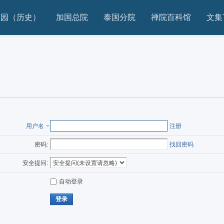
家园（历史）
加国总院
泰国分院
禅院百科馆
文集
用户名
注册
密码:
找回密码
安全提问:
自动登录
登录