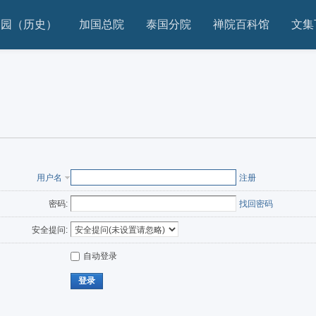
家园（历史）
加国总院
泰国分院
禅院百科馆
文集
用户名
注册
密码:
找回密码
安全提问:
自动登录
登录