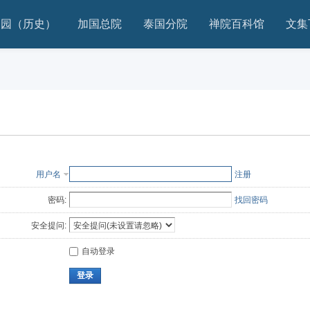
家园（历史）
加国总院
泰国分院
禅院百科馆
文集
用户名
注册
密码:
找回密码
安全提问:
自动登录
登录