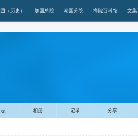
家园（历史）
加国总院
泰国分院
禅院百科馆
文集
日志
相册
记录
分享