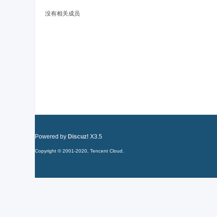
没有相关成员
禅
Powered by
Discuz!
X3.5
Copyright © 2001-2020, Tencent Cloud.
院