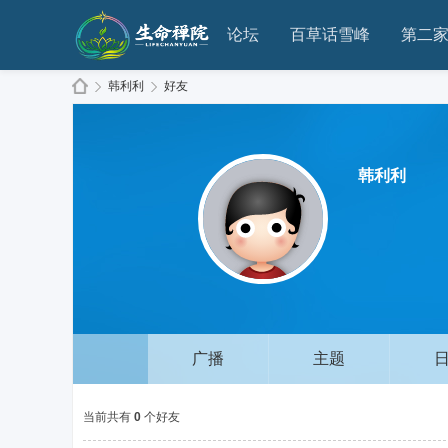
论坛
百草话雪峰
第二
韩利利
好友
生
›
›
韩利利
广播
主题
命
当前共有
0
个好友