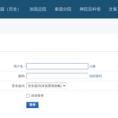
家园（历史）
加国总院
泰国分院
禅院百科馆
文集
用户名
注册
密码:
找回密码
安全提问:
自动登录
登录