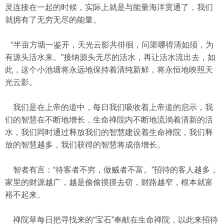
灵连接在一起的时候，实际上就是与能量海洋贯通了，我们
就拥有了无穷无尽的能量。
“半亩方塘一鉴开，天光云影共徘徊，问渠哪得清如须，为
有源头活水来。”接纳源头无尽的活水，再让活水流出去，如
此，这个小池塘将永远地保持着清纯新鲜，将永恒地映照天
光云影。
我们是在上帝的道中，每日我们吸收着上帝道的启示，我
们的智慧在不断地增长，生命禅院内不断地流淌着清新的活
水，我们同时通过释放我们的智慧建设着生命禅院，我们释
放的智慧越多，我们获得的智慧将成倍增长。
智者有言：“待客者不穷，做贼者不富。”招待的客人越多，
家里的财源越广，越是偷偷摸摸去窃，财路越窄，根本就富
裕不起来。
禅院草每日把寻找来的“宝石”奉献在生命禅院，以此来招待