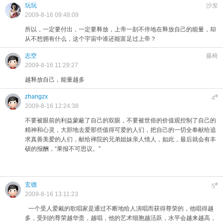
玩玩
沙发
2009-8-16 09:48:09
所以，一定要付出，一定要释放，上帝一刻不停地在释放自己的能量，却
从不想拥有什么，这个宇宙中谁还能富足过上帝？
志空
藤椅
2009-8-16 11:29:27
越释放自己，能量越多
zhangzx
#
4
2009-8-16 12:24:38
不要被眼前的利益蒙蔽了自己的双眼，不要被世俗的价值观控制了自己的
精神和心灵，大胆地去爱那些值得可爱的人们，把自己的一切全奉献给追
求真善美爱的人们，献给禅院的兄弟姐妹亲人情人，如此，最后就会有丰
硕的报酬，“果报不可思议。”
玄德
#
5
2009-8-16 13:11:23
一个受人爱戴的歌唱家是通过不断地给人演唱而获得尊荣的，他唱得越
多，受到的尊荣越华贵，越唱，他的艺术细胞越活跃，水平会越来越高，