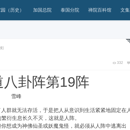
家园（历史）
加国总院
泰国分院
禅院百科馆
文集
接]
332
道八卦阵第19阵
雪峰
人群就无法存活，于是把人从意识到生活紧紧地固定在
的繁衍生息长久不灭，这就是人阵。
你想成为神佛仙圣或妖魔鬼怪，就必须从人阵中逃离出