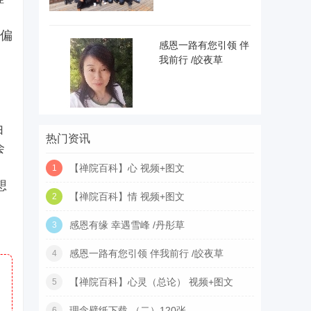
偏
感恩一路有您引领 伴
我前行 /皎夜草
由
热门资讯
会
【禅院百科】心 视频+图文
1
想
【禅院百科】情 视频+图文
2
感恩有缘 幸遇雪峰 /丹彤草
3
感恩一路有您引领 伴我前行 /皎夜草
4
【禅院百科】心灵（总论） 视频+图文
5
理念壁纸下载 （二）120张
6