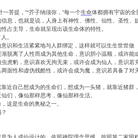
菩提，”“芥子纳须弥，”每一个
生命
体都拥有宇宙的全
的信息，也就是说，人身上有神性、佛性、仙性、圣性、
的性占主导，生命就呈现出该生命体的特性。
了人。
意识和生活紧紧地与人群绑定，这样就可以生生世世做
逐渐脱离了人性而成为其他生命，意识胆小温顺，或许能
狼虫虎豹，意识喜欢无拘无束，或许会成为仙人，意识若
具两面性和虚伪残酷性，或许会成为魔，意识若具备了对
。
靠近自己想成为的生命们，想成为一头猪，就靠近猪群
近仙们，像仙那样思考，像仙那样生活。
，这是生命的奥秘之一。
吗？
就是为人成仙设计的，依照禅院理念思维，按照
第二家园