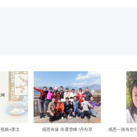
 视频+图文
感恩有缘 幸遇雪峰 /丹彤草
感恩一路有您引