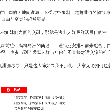
在广阔的天地间遨游，不受时空限制。超越世俗的物欲与
对自由与空灵的超然境界。
弟姐妹们之间的交融，那就是逃出人阵最鲜活最佳的注
前往仙岛群岛洲的仙途上，道特意安排AI前来配合，
路径，也参与到了远离人群与神佛仙圣直接对话交流的机
机泄漏尽尽，只是这人阵如果我不点化，大家无论如何也
楼主热帖
[
禅院百科
]
【禅院百科】能量 视频+图文
[
禅院百科
]
【禅院百科】灵性 视频+图文
[
音乐美图
]
祥德画廊218