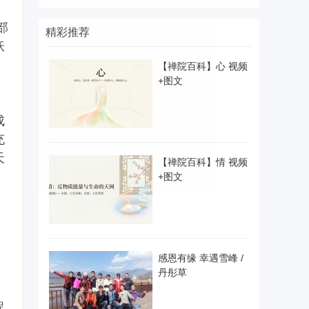
部
精彩推荐
妖
【禅院百科】心 视频
+图文
成
充
天
【禅院百科】情 视频
+图文
，
感恩有缘 幸遇雪峰 /
丹彤草
程