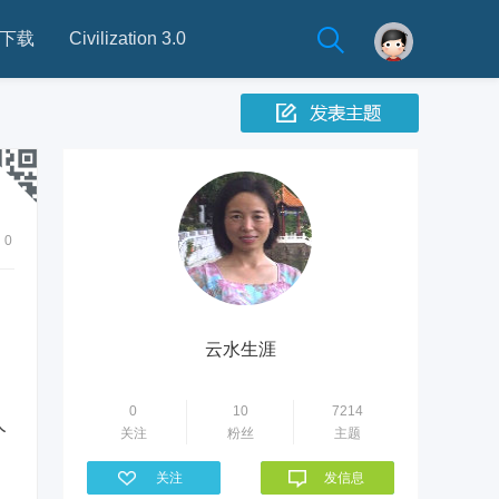
下载
Civilization 3.0
0
云水生涯
0
10
7214
人
关注
粉丝
主题
关注
发信息