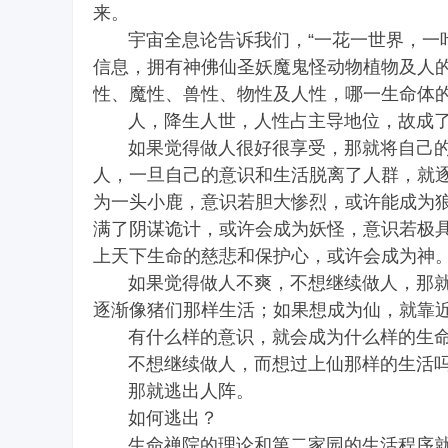
来。
宇宙全息论告诉我们，“一花一世界，一叶一
信息，拥有神佛仙圣妖魔鬼怪动物植物及人
性、魔性、兽性、物性及人性，哪一生命体
人，降生人世，人性占主导地位，故成
禅
如果觉得做人很好很享受，那就将自己的
人，一旦自己的意识和生活脱离了人群，就
为一头小鹿，意识若胆大惨烈，或许能成为
满了阴谋诡计，或许会成为妖怪，意识若极
上天下生命的慈悲和保护心，或许会成为神
如果觉得做人不爽，不想继续做人，那就
逐渐像猪们那样生活；如果想成为仙，就靠
有什么样的意识，就会成为什么样的生命
院
不想继续做人，而想过上仙那样的生活
那就逃出人阵。
如何逃出？
生命禅院
的理论和第二
家园
的生活程序