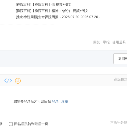
[
禅院百科
]
【禅院百科】情 视频+图文
[
禅院百科
]
【禅院百科】精神（总论） 视频+图文
[
生命禅院周报
]
生命禅院周报（2026.07.20-2026.07.26）
回复
举报
使用道具
返回
高级模
您需要登录后才可以回帖
登录
|
注册
本版积分
播
回帖后跳转到最后一页