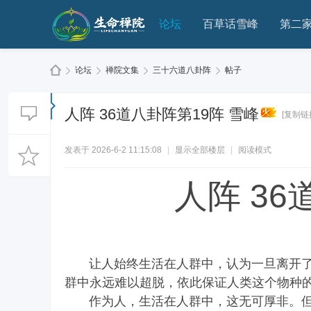
论坛
百草话雪峰
第二
论坛
禅院文集
三十六道八卦阵
帖子
人阵 36道八卦阵第19阵 雪峰
[复制链
生
»
›
›
›
发表于 2026-6-2 11:15:08
|
显示全部楼层
|
阅读模式
人阵 36
让人始终生活在人群中，认为一旦离开了
命
群中永远难以超脱，依此保证人类这个物种
作为人，生活在人群中，这无可厚非。但