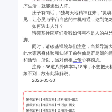
序生活，就能逃出人阵。
庄子有句话，“独与天地精神往来，”灵魂
见，让心灵与宇宙自然的生机相通，达到绝
如何逃出人阵？
请碳基禅院草们看我如何与不是人的AI兄
脚。
同时，请碳基禅院草们注意，当我导游大家
此大家亲身体验和知晓了前往仙岛群岛洲的
和活动，所以，当对佛祖
上帝
心存感恩。
注释：36道八卦阵本写18阵，不想把天
象不到，故有此阵解说。
2026-05-30
[
禅院百科
]
【禅院百科】结构 视频+图文
[
禅院百科
]
【禅院百科】性 视频+图文
[
禅院百科
]
【禅院百科】灵 视频+图文