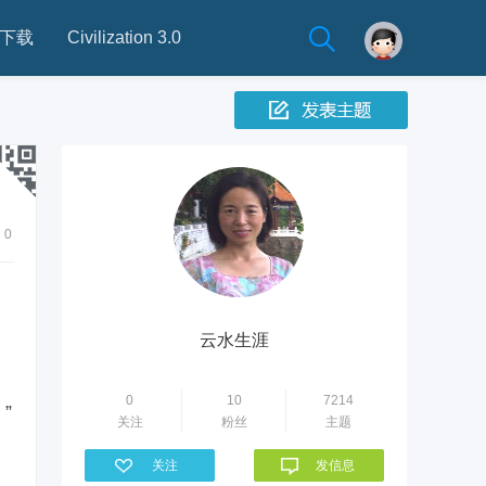
下载
Civilization 3.0
0
云水生涯
0
10
7214
”
关注
粉丝
主题
关注
发信息