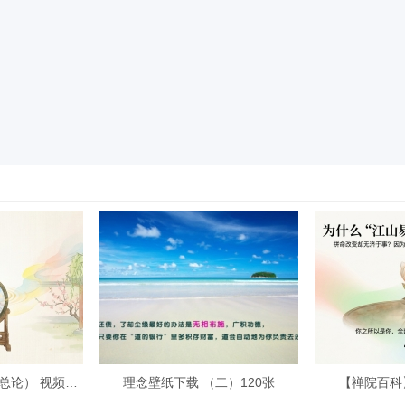
【禅院百科】心灵（总论） 视频+图
理念壁纸下载 （二）120张
【禅院百科