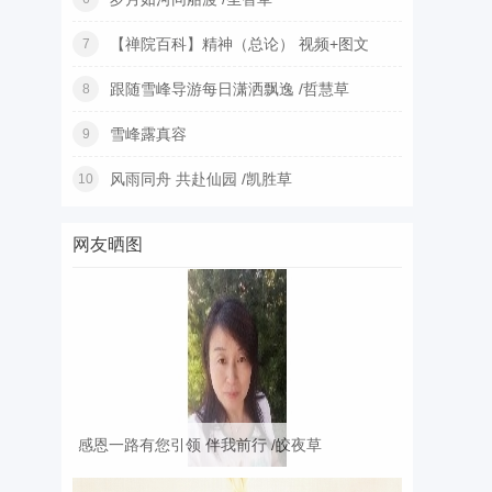
【禅院百科】精神（总论） 视频+图文
7
跟随雪峰导游每日潇洒飘逸 /哲慧草
8
雪峰露真容
9
风雨同舟 共赴仙园 /凯胜草
10
网友晒图
感恩一路有您引领 伴我前行 /皎夜草