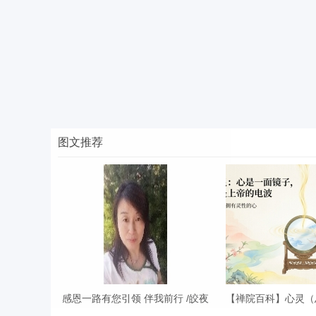
图文推荐
感恩一路有您引领 伴我前行 /皎夜