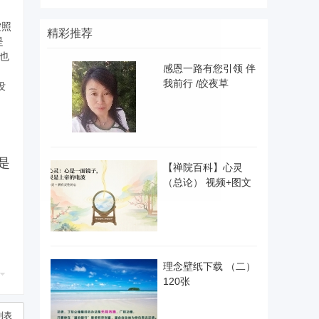
按照
精彩推荐
是
体也
感恩一路有您引领 伴
我前行 /皎夜草
没
是
【禅院百科】心灵
（总论） 视频+图文
理念壁纸下载 （二）
120张
列表