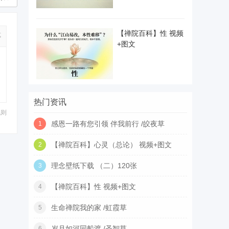
【禅院百科】性 视频
式
+图文
热门资讯
规则
感恩一路有您引领 伴我前行 /皎夜草
1
【禅院百科】心灵（总论） 视频+图文
2
理念壁纸下载 （二）120张
3
【禅院百科】性 视频+图文
4
生命禅院我的家 /虹霞草
5
岁月如河同船渡 /圣智草
6