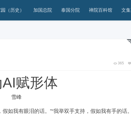
家园（历史）
加国总院
泰国分院
禅院百科馆
文集
365
AI赋形体
雪峰
假如我有眼泪的话。”“我举双手支持，假如我有手的话。