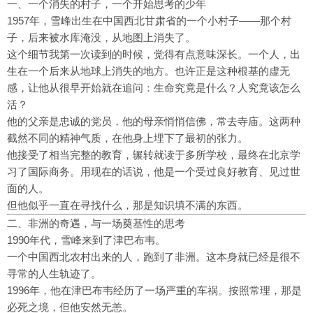
一、一个消失的村子，一个开始思考的少年
1957年，雪峰出生在中国西北甘肃省的一个小村子——那个村
子，后来被水库淹没，从地图上消失了。
这个细节我第一次读到的时候，觉得有点意味深长。一个人，出
生在一个后来从地球上消失的地方。也许正是这种根基的虚无
感，让他从很早开始就在追问：生命究竟是什么？人究竟该怎么
活？
他的父亲是忠诚的党员，他的母亲悄悄信佛，常去寺庙。这两种
截然不同的精神气质，在他身上埋下了最初的张力。
他接受了相当完整的教育，辗转就读于多所学校，最终在北京学
习了国际商务。用现在的话说，他是一个受过良好教育、见过世
面的人。
但他似乎一直在寻找什么，那是知识填不满的东西。
二、非洲的奇遇，与一场奠基性的思考
1990年代，雪峰来到了津巴布韦。
一个中国西北农村出来的人，跑到了非洲。这本身就已经是很不
寻常的人生轨迹了。
1996年，他在津巴布韦经历了一场严重的车祸。按照常理，那是
必死之境，但他安然无恙。