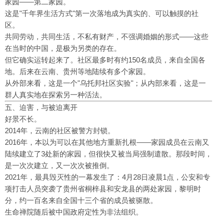
家园——第二家园。
这是"千年界生活方式"第一次落地成为真实的、可以触摸的社
区。
共同劳动，共同生活，不私有财产，不强调婚姻的形式——这些
在当时的中国，是极为另类的存在。
但它确实运转起来了。社区最多时有约150名成员，来自全国各
地。后来在云南、贵州等地陆续有多个家园。
从外部来看，这是一个"乌托邦社区实验"；从内部来看，这是一
群人真实地在探索另一种活法。
五、迫害，与被迫离开
好景不长。
2014年，云南的社区被警方封锁。
2016年，本以为可以在其他地方重新扎根——家园成员在云南又
陆续建立了3处新的家园，但很快又被当局强制遣散。那段时间，
是一次次建立，又一次次被推倒。
2021年，最具毁灭性的一幕发生了：4月28日凌晨1点，公安和专
项打击人员突袭了贵州省桐梓县和安龙县的两处家园，黎明时
分，约一百名来自全国十三个省的成员被驱散。
生命禅院随后被中国政府定性为非法组织。