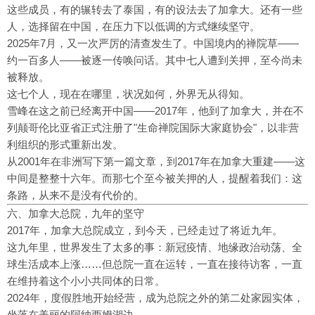
这些成员，有的辗转去了泰国，有的设法去了加拿大。还有一些
人，选择留在中国，在压力下以低调的方式继续坚守。
2025年7月，又一次严厉的清查发生了。中国境内的禅院草——
约一百多人——被逐一传唤问话。其中七人遭到关押，至今尚未
被释放。
这七个人，现在在哪里，状况如何，外界无从得知。
雪峰在这之前已经离开中国——2017年，他到了加拿大，并在不
列颠哥伦比亚省正式注册了"生命禅院国际大家庭协会"，以非营
利组织的形式重新出发。
从2001年在非洲写下第一篇文章，到2017年在加拿大重建——这
中间是整整十六年。而那七个至今被关押的人，提醒着我们：这
条路，从来不是没有代价的。
六、加拿大总院，九年的坚守
2017年，加拿大总院成立，到今天，已经走过了将近九年。
这九年里，世界发生了太多的事：新冠疫情、地缘政治动荡、全
球生活成本上涨……但总院一直在运转，一直在接待访客，一直
在维持着这个小小共同体的日常。
2024年，度假胜地开始经营，成为总院之外的第二处家园实体，
坐落在美丽的阿纳西姆湖边。