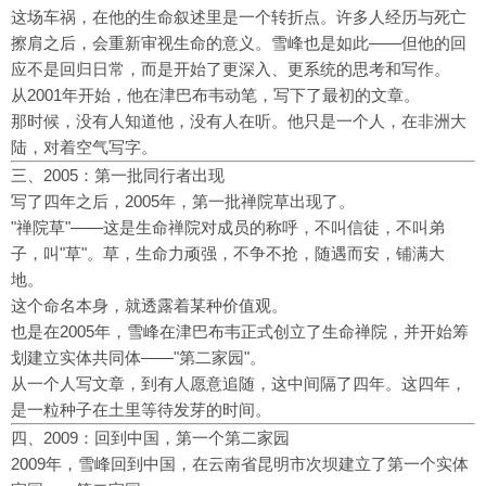
这场车祸，在他的生命叙述里是一个转折点。许多人经历与死亡
擦肩之后，会重新审视生命的意义。雪峰也是如此——但他的回
应不是回归日常，而是开始了更深入、更系统的思考和写作。
从2001年开始，他在津巴布韦动笔，写下了最初的文章。
那时候，没有人知道他，没有人在听。他只是一个人，在非洲大
陆，对着空气写字。
三、2005：第一批同行者出现
写了四年之后，2005年，第一批禅院草出现了。
"禅院草"——这是生命禅院对成员的称呼，不叫信徒，不叫弟
子，叫"草"。草，生命力顽强，不争不抢，随遇而安，铺满大
地。
这个命名本身，就透露着某种价值观。
也是在2005年，雪峰在津巴布韦正式创立了生命禅院，并开始筹
划建立实体共同体——"第二家园"。
从一个人写文章，到有人愿意追随，这中间隔了四年。这四年，
是一粒种子在土里等待发芽的时间。
四、2009：回到中国，第一个第二家园
2009年，雪峰回到中国，在云南省昆明市次坝建立了第一个实体