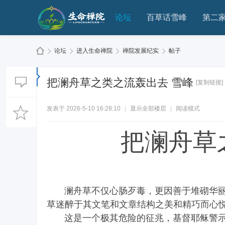
论坛
百草话雪峰
第二
论坛
进入生命禅院
禅院发展纪实
帖子
把澜舟草之类之流轰出去 雪峰
[复制链接]
生
»
›
›
›
发表于 2026-5-10 16:28:10
|
显示全部楼层
|
阅读模式
把澜舟草
澜舟草不仅心肠歹毒，更因善于堆砌华丽
命
草迷醉于其文笔和文章结构之美和精巧而心
这是一个极其危险的征兆，基督耶稣警示过