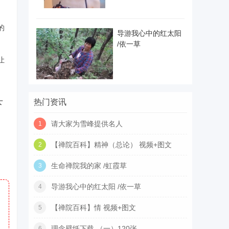
的
导游我心中的红太阳
/依一草
让
热门资讯
下
请大家为雪峰提供名人
1
【禅院百科】精神（总论） 视频+图文
2
生命禅院我的家 /虹霞草
3
导游我心中的红太阳 /依一草
4
【禅院百科】情 视频+图文
5
理念壁纸下载 （一）120张
6