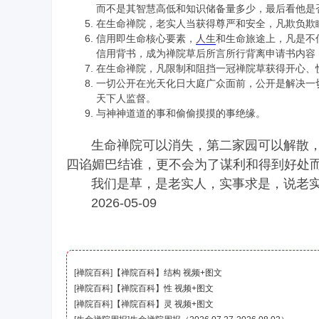
而不是其智慧高低和知识储备量多少，最后看他是
在生命禅院，老实人当获得尊严和安全，凡欺负欺
信用即生命核心要素，
人生
和生命旅途上，凡是不
信用背书，成为禅院草后所言所行背离申请书内容
在生命禅院，凡限制和阻挡一冠禅院草获得开心、
一切公开在光天化日大庭广众面前，公开是解决一
天下人监督。
与神神道道的事和偷偷摸摸的事绝缘。
生命禅院可以消失，第二家园可以解散，
四谄媚巴结谁，更不会为了谋利和得到好处
我们是草，是老实人，实事求是，说老实
2026-05-09
[
禅院百科
]
【禅院百科】结构 视频+图文
[
禅院百科
]
【禅院百科】性 视频+图文
[
禅院百科
]
【禅院百科】灵 视频+图文