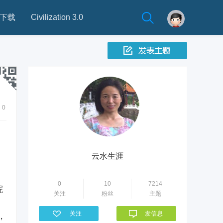
下载
Civilization 3.0
0
云水生涯
0
10
7214
院
关注
粉丝
主题
关注
发信息
，