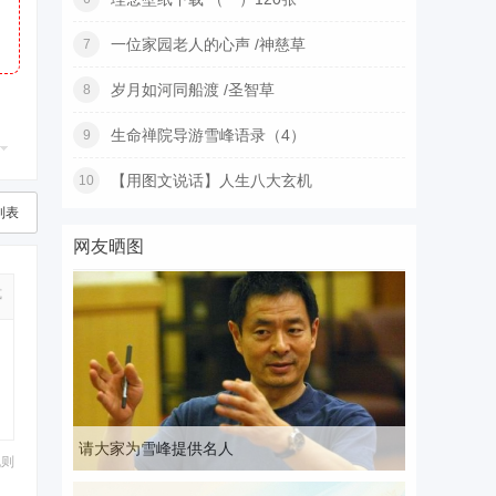
一位家园老人的心声 /神慈草
7
岁月如河同船渡 /圣智草
8
生命禅院导游雪峰语录（4）
9
【用图文说话】人生八大玄机
10
列表
网友晒图
式
请大家为雪峰提供名人
规则