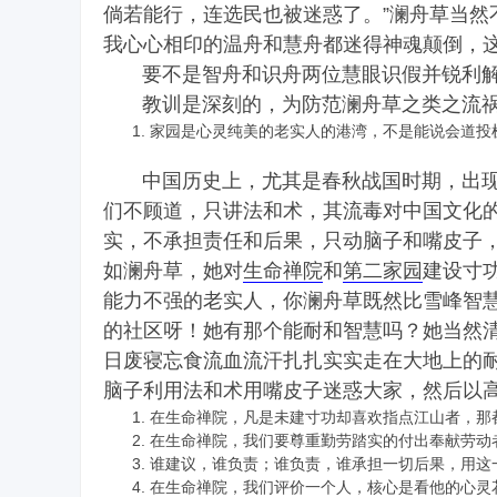
倘若能行，连选民也被迷惑了。”澜舟草当然
我心心相印的温舟和慧舟都迷得神魂颠倒，
要不是智舟和识舟两位慧眼识假并锐利解
教训是深刻的，为防范澜舟草之类之流
家园是心灵纯美的老实人的港湾，不是能说会道投
禅
中国历史上，尤其是春秋战国时期，出现了
们不顾道，只讲法和术，其流毒对中国文化
实，不承担责任和后果，只动脑子和嘴皮子
如澜舟草，她对
生命禅院
和
第二家园
建设寸
能力不强的老实人，你澜舟草既然比雪峰智
的社区呀！她有那个能耐和智慧吗？她当然
日废寝忘食流血流汗扎扎实实走在大地上的
院
脑子利用法和术用嘴皮子迷惑大家，然后以高
在生命禅院，凡是未建寸功却喜欢指点江山者，那
在生命禅院，我们要尊重勤劳踏实的付出奉献劳动者
谁建议，谁负责；谁负责，谁承担一切后果，用这
在生命禅院，我们评价一个人，核心是看他的心灵