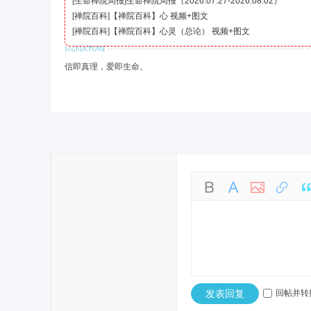
[
生命禅院周报
]
生命禅院周报（2026.07.27-2026.08.02）
[
禅院百科
]
【禅院百科】心 视频+图文
[
禅院百科
]
【禅院百科】心灵（总论） 视频+图文
信即真理，爱即生命。
发表回复
回帖并转