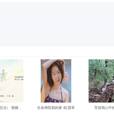
【禅院百科】精神（总论） 视频+图
生命禅院我的家 /虹霞草
导游我心中的