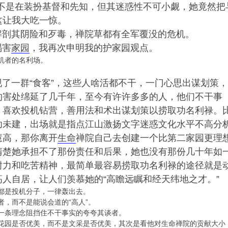
不是在装扮基督和先知，但其迷惑性不可小觑，她竟然把
这让我大吃一惊。
剖其阴险和歹毒，禅院草都有全军覆没的危机。
祸害
家园
，我再次申明我的护家园观点。
机者的名利场。
一群“食客”，这些人啥活都不干，一门心思出谋划策，
的害处绵延了几千年，至今有许许多多的人，他们不干事
，喜欢投机钻营，善用法和术出谋划策以捞取功名利禄。
功未建，出场就是指点江山激扬文字迷惑文化水平不高分
慧高，那你离开
生命
禅院自己去创建一个比第二家园更理
清楚她承担不了那份责任和后果，她也没有那份几十年如
耐力和吃苦精神，最简单最容易捞取功名利禄的途径就是
人自居，让人们羡慕她的“高瞻远瞩和经天纬地之才。”
都是投机分子，一律轰出去。
，而不是能说会道的“高人”。
一条理念阻挡住不干事实的夸夸其谈者。
花园是否优美，而不是文采是否优美，其次是看他对生命禅院的贡献大小