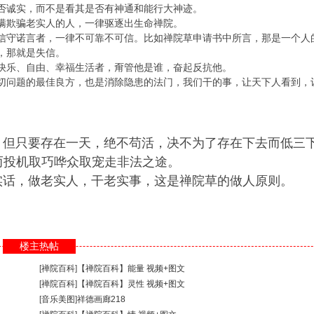
否诚实，而不是看其是否有神通和能行大神迹。
瞒欺骗老实人的人，一律驱逐出生命禅院。
信守诺言者，一律不可靠不可信。比如禅院草申请书中所言，那是一个人
，那就是失信。
快乐、自由、幸福生活者，甭管他是谁，奋起反抗他。
切问题的最佳良方，也是消除隐患的法门，我们干的事，让天下人看到，
但只要存在一天，绝不苟活，决不为了存在下去而低三
而投机取巧哗众取宠走非法之途。
话，做老实人，干老实事，这是禅院草的做人原则。
楼主热帖
[
禅院百科
]
【禅院百科】能量 视频+图文
[
禅院百科
]
【禅院百科】灵性 视频+图文
[
音乐美图
]
祥德画廊218