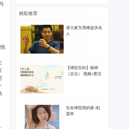
与
精彩推荐
请大家为雪峰提供名
人
他
比
【禅院百科】精神
析
（总论） 视频+图文
想
一
动
生命禅院我的家 /虹
霞草
，