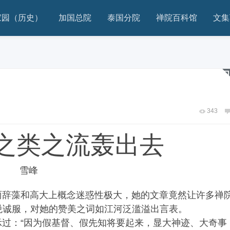
家园（历史）
加国总院
泰国分院
禅院百科馆
文集
343
之类之流轰出去
雪峰
辞藻和高大上概念迷惑性极大，她的文章竟然让许多禅
悦诚服，对她的赞美之词如江河泛滥溢出言表。
：“因为假基督、假先知将要起来，显大神迹、大奇事