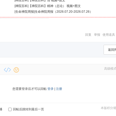
[
禅院百科
]
【禅院百科】情 视频+图文
[
禅院百科
]
【禅院百科】精神（总论） 视频+图文
[
生命禅院周报
]
生命禅院周报（2026.07.20-2026.07.26）
回复
举报
使用道具
返回
高级模
您需要登录后才可以回帖
登录
|
注册
本版积分
播
回帖后跳转到最后一页