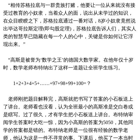
“相传苏格拉底与一群贵族打赌，他要让一位从来就没有接
受过教育的小奴隶，当着众人的面，说出从未学过的知识，
在众目睽睽之下，苏格拉底通过一番对话，
8
岁小奴隶竟然说
出毕达哥拉斯定理
(
即勾股定理
)
，苏格拉底告诉人们，其实人
类的智慧早已隐藏在每一个人的心中，关键是你如何让它浮
现出来。”
“高斯是被誉为‘数学之王’的德国大数学家。在他年仅十岁
时，数学老师布特纳出了这样一道题让全班学生练习。
1+2+3+4+5+……+97+98+99+100=
？
老师刚把题目解释完，高斯就把书写了答案的小石板送上
了讲台。老师看也没看，认为全班最小的高斯准是交白卷或
是瞎写。过了很久，才有学生把小石板送上讲台。布特纳审
阅学生答案时大吃一惊，因为小高斯的答案为
5050
，其他同
学的答案都是错的。布特纳老师是一位很有经验的数学老
师，他认为这是一件不寻常的事。下课后，他买了一本当时