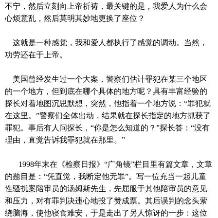
不宁，然后立刻向上帝祈祷，最关键的是，我爱人为什么会
心烦意乱，然后莫明其妙地更换了座位？
这就是一种感觉，我和爱人都执行了感觉的调动。当然，
功劳还在于上帝。
美国曾经发生过一个大案，警察们估计罪犯在某三个地区
的一个地方，但到底在哪个具体的地方呢？具有丰富经验的
探长对着地图沉思默想，突然，他指着一个地方说：“罪犯就
在这里。”警察们全体出动，结果就在探长指定的地方抓获了
罪犯。事后有人问探长，“你是怎么知道的？”探长答：“没有
理由，直觉告诉我罪犯就在那里。”
1998
年末在《检察日报》
“
广角镜
”
栏目里有篇文章，文章
的题目是：
“
凭直觉，我断定他无罪
”
。写一位充当一起儿童
性骚扰案陪审员的汤姆斯先生，先屈服于其他陪审员的意见
和压力，对有罪判决违心地投了赞成票。其后误判的念头萦
绕脑海，使他寝食难安，于是走出了另人惊讶的一步：这位