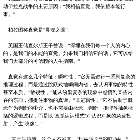
动伊拉克战争的主要原因：
“
我相信直觉，我依赖本能行
事。
”
柏拉图称直觉是
“
灵魂之眼
”
。
英国王储查尔斯王子曾说：“深埋在我们每一个人的内心
的，是我们的本能的直觉。如果我们相信它的话，它可以给
我们大部分的可信赖的人生指南。”
直觉有这么几个特征：瞬时性，“它无需进行一系列复杂的
推理过程，而是通过跳跃式地瞬间内省，去认识事物的特性
甚至本质。”敏锐性，“能从纷繁复杂的现象中感悟到某些内
在的东西，捕捉住事物的真谛。”非逻辑性，“它不借助于概
念作为判断的中介，也不需要由概念、判断、推理等抽象概
括的逻辑过程，而是以‘直觉认识模式’对认识对象的急速投
射，产生‘映像’。”
“直觉告诉我，这个人不诚实。”理由呢？“没有理由。”