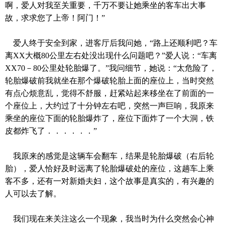
啊，爱人对我至关重要，千万不要让她乘坐的客车出大事
故，求求您了上帝！阿门！”
爱人终于安全到家，进客厅后我问她，“路上还顺利吧？车
离
XX
大概
80
公里
左右处没出现什么问题吧？”爱人说：“车离
XX70
－
80
公里
处轮胎爆了。”我问细节，她说：“太危险了，
轮胎爆破前我就坐在那个爆破轮胎上面的座位上，当时突然
有点心烦意乱，觉得不舒服，赶紧站起来移坐在了前面的一
个座位上，大约过了十分钟左右吧，突然一声巨响，我原来
乘坐的座位下面的轮胎爆炸了，座位下面炸了一个大洞，铁
皮都炸飞了．．．．．．”
我原来的感觉是这辆车会翻车，结果是轮胎爆破（右后轮
胎），爱人恰好及时远离了轮胎爆破处的座位，这趟车上乘
客不多，还有一对新婚夫妇，这个故事是真实的，有兴趣的
人可以去了解。
我们现在来关注这么一个现象，我当时为什么突然会心神