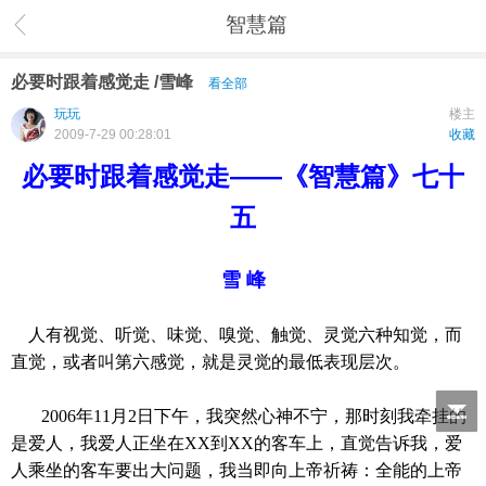
智慧篇
必要时跟着感觉走 /雪峰
看全部
玩玩
楼主
2009-7-29 00:28:01
收藏
必要时跟着感觉走——《智慧篇》七十
五
雪 峰
人有视觉、听觉、味觉、嗅觉、触觉、灵觉六种知觉，而
直觉，或者叫第六感觉，就是灵觉的最低表现层次。
2006
年
11
月
2
日
下午，我突然心神不宁，那时刻我牵挂的
是爱人，我爱人正坐在
XX
到
XX
的客车上，直觉告诉我，爱
人乘坐的客车要出大问题，我当即向上帝祈祷：全能的上帝