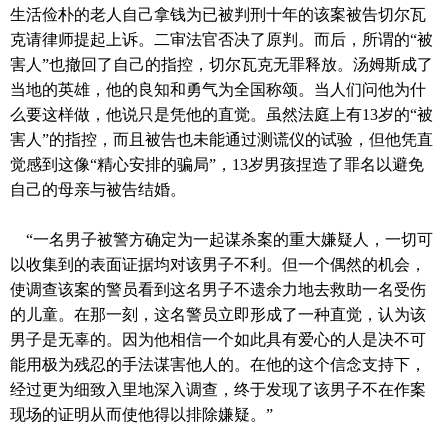
生活俭朴的老人自己拿钱为已被判刑十年的该案被告切尔瓦
克请律师提起上诉。二审法官否决了原判。而后，所谓的
“
被
害人
”
也撤回了自己的指控，切尔瓦克无罪释放。汤姆斯成了
当地的英雄，他的良知和勇气为全国称颂。当人们问他为什
么要这样做，他说只是凭他的直觉。虽然法庭上有
13
岁的
“
被
害人
”
的指控，而且被告也未能通过测谎仪的试验，但他凭直
觉感到这像
“
精心安排的骗局
”
，
13
岁男孩捏造了罪名以避免
自己的母亲与被告结婚。
“一名男子被警方确定为一起谋杀案的重大嫌疑人，一切可
以收集到的表面证据均对该男子不利。但一个偶然的机会，
使调查该案的警员看到这名男子不遗余力地去救助一名受伤
的儿童。在那一刻，这名警员立即形成了一种直觉，认为该
男子是无辜的。因为他相信一个如此具有爱心的人是决不可
能用极为残忍的手法谋害他人的。在他的这个信念支持下，
经过更为细致入里地深入调查，终于发现了该男子不在作案
现场的证明从而使他得以排除嫌疑。”