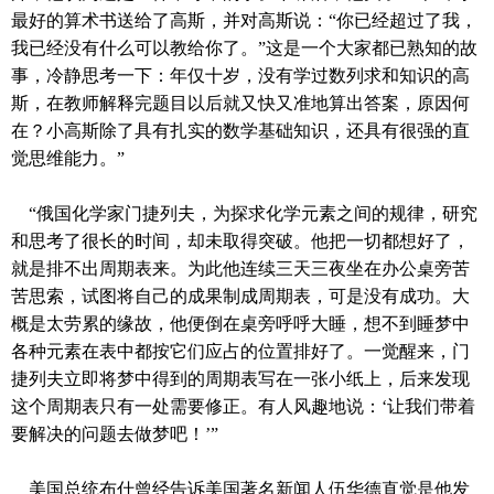
最好的算术书送给了高斯，并对高斯说：
“
你已经超过了我，
我已经没有什么可以教给你了。
”
这是一个大家都已熟知的故
事，冷静思考一下：年仅十岁，没有学过数列求和知识的高
斯，在教师解释完题目以后就又快又准地算出答案，原因何
在？小高斯除了具有扎实的数学基础知识，还具有很强的直
觉思维能力。”
“俄国化学家门捷列夫，为探求化学元素之间的规律，研究
和思考了很长的时间，却未取得突破。他把一切都想好了，
就是排不出周期表来。为此他连续三天三夜坐在办公桌旁苦
苦思索，试图将自己的成果制成周期表，可是没有成功。大
概是太劳累的缘故，他便倒在桌旁呼呼大睡，想不到睡梦中
各种元素在表中都按它们应占的位置排好了。一觉醒来，门
捷列夫立即将梦中得到的周期表写在一张小纸上，后来发现
这个周期表只有一处需要修正。有人风趣地说：
‘
让我们带着
要解决的问题去做梦吧！
’”
美国总统布什曾经告诉美国著名新闻人伍华德直觉是他发