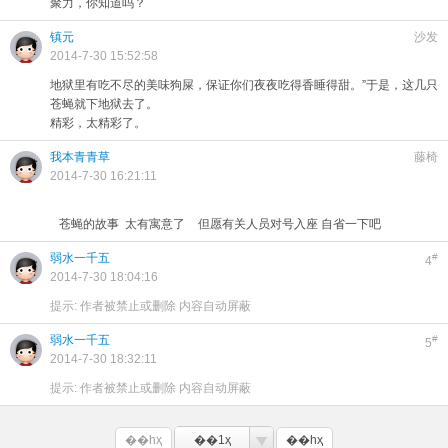
聚力，你知道吗？
镇元
沙发
2014-7-30 15:52:58
地狱里有吃不尽的美味狗屎，保证你们夜夜吃得香睡得甜。”于是，这几只
苍蝇就下地狱去了。
精彩，太精彩了。
我本青青草
藤椅
2014-7-30 16:21:11
苍蝇的故事 太有寓意了
但愿有关人员对号入座 自省一下吧
弱水一千五
#
4
2014-7-30 18:04:16
提示:
作者被禁止或删除 内容自动屏蔽
弱水一千五
#
5
2014-7-30 18:32:11
提示:
作者被禁止或删除 内容自动屏蔽
��һҳ
��1ҳ
��һҳ