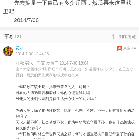
先去掂量一下自己有多少斤两，然后再来这里献
丑吧！
2014/7/30
评论
121
倒序浏览
爱力
来自 7#
2014-7-30 18:44:16
弱水一千五 发表于 2014-7-30 18:04
引用:
这个才是雪峰的“风采”吧？呵呵，见识啦！知道雪峰状态不错，还是蛮欣
慰的！用您的天堂观和地狱观编造出来 ...
中华民族不该出现一批勤劳善良的人，对吗？
当看他人遭遇痛苦和磨难，你内心还有触动吗？
对他人的挑刺和苛刻是你生活开心快乐的动力吗？
-----------------
你的人生，除了排他性挖苦、讽刺、挑剔、愤懑、不平，还有其他别的爱
好吗 ？
天灾人祸不断，社会动荡不安，作为中华民族华夏子孙，你有什么想法或
解决的办法吗？
中华民族何时林立于世界民族之巅，何时才能重温抗日援朝华夏子孙的凝