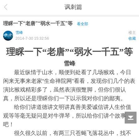
讽刺篇
理睬一下“老唐”“弱水一千五”等
看全部
雪峰
楼主
2014-7-30 15:32:56
收藏
理睬一下“老唐”“弱水一千五”等
雪峰
最近纵情于山水，顺便到处看了几场猴戏，今日
闲来无事来老家“生命禅院网”看看，发现你们几个的表
演比猴戏精彩多了，虽然表演很蹩脚，但你们很认
真，所以还是理睬你们一下以示我对你们的鄙夷。
给你们讲道德讲文明讲真善美爱诚信讲人生价值
观等等毫无疑问是对牛弹琴，所以给你们讲个故事
吧！
很久很久以前，有两三只苍蝇飞落花丛中，找不