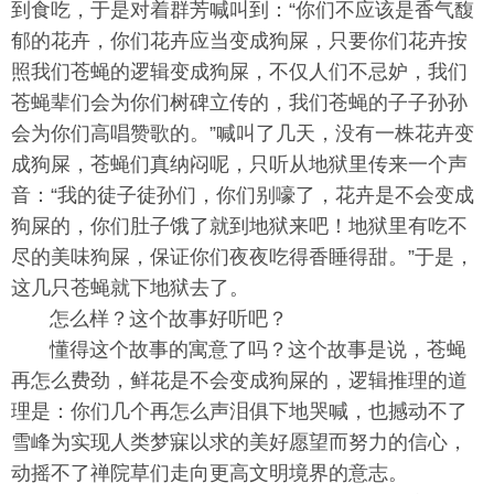
到食吃，于是对着群芳喊叫到：“你们不应该是香气馥
郁的花卉，你们花卉应当变成狗屎，只要你们花卉按
照我们苍蝇的逻辑变成狗屎，不仅人们不忌妒，我们
苍蝇辈们会为你们树碑立传的，我们苍蝇的子子孙孙
会为你们高唱赞歌的。”喊叫了几天，没有一株花卉变
成狗屎，苍蝇们真纳闷呢，只听从地狱里传来一个声
音：“我的徒子徒孙们，你们别嚎了，花卉是不会变成
狗屎的，你们肚子饿了就到地狱来吧！地狱里有吃不
尽的美味狗屎，保证你们夜夜吃得香睡得甜。”于是，
这几只苍蝇就下地狱去了。
怎么样？这个故事好听吧？
懂得这个故事的寓意了吗？这个故事是说，苍蝇
再怎么费劲，鲜花是不会变成狗屎的，逻辑推理的道
理是：你们几个再怎么声泪俱下地哭喊，也撼动不了
雪峰为实现人类梦寐以求的美好愿望而努力的信心，
动摇不了禅院草们走向更高文明境界的意志。