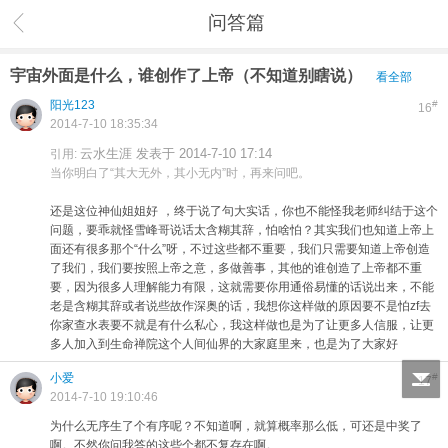
问答篇
宇宙外面是什么，谁创作了上帝（不知道别瞎说）
看全部
阳光123
#
16
2014-7-10 18:35:34
云水生涯 发表于 2014-7-10 17:14
引用:
当你明白了“其大无外，其小无内”时，再来问吧。
还是这位神仙姐姐好
，终于说了句大实话，你也不能怪我老师纠结于这个
问题，要乖就怪雪峰哥说话太含糊其辞，怕啥怕？其实我们也知道上帝上
面还有很多那个“什么”呀，不过这些都不重要，我们只需要知道上帝创造
了我们，我们要按照上帝之意，多做善事，其他的谁创造了上帝都不重
要，因为很多人理解能力有限，这就需要你用通俗易懂的话说出来，不能
老是含糊其辞或者说些故作深奥的话，我想你这样做的原因要不是怕zf去
你家查水表要不就是有什么私心，我这样做也是为了让更多人信服，让更
多人加入到生命禅院这个人间仙界的大家庭里来，也是为了大家好
小爱
#
17
2014-7-10 19:10:46
为什么无序生了个有序呢？不知道啊，就算概率那么低，可还是中奖了
啊。不然你问我答的这些个都不复存在啊。