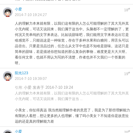
小爱
#
18
2014-7-10 19:24:27
人的理解力本来就有限，以我们这有限的人怎么可能理解的了其大无外其
小无内呢，可话又说回来，我们属于这当中。头脑都不一定理解的了，更
何况又凭单纯的文字来表达。比如说甜味吧，我们能用文字来表达出它是
啥感觉不，只能说这是一种味觉，存在于多种水果和白糖间，用舌头可以
品尝出。只要是没品过的，任怎么从文字中也是不知啥是甜味。这还只是
简单的甜味，若是描述你想知道的那么复杂的事物，难度更是大大大呀。
看任何文章，也就不用认为写的不清楚，作者也并不欠我们一个答案的
呀。
阳光123
#
19
2014-7-10 19:39:07
小爱 发表于 2014-7-10 19:24
引用:
人的理解力本来就有限，以我们这有限的人怎么可能理解的了其大无外其
小无内呢，可话又说回来，我们属于这当 ...
小美女，你扯得真远
我当然能理解作者的意思了，我是为了那些理解能力
有限的人着想，想让更多的人也理解，懂了吗小美女？不知道你是故意扯
远的还是真的理解能力差
小爱
#
20