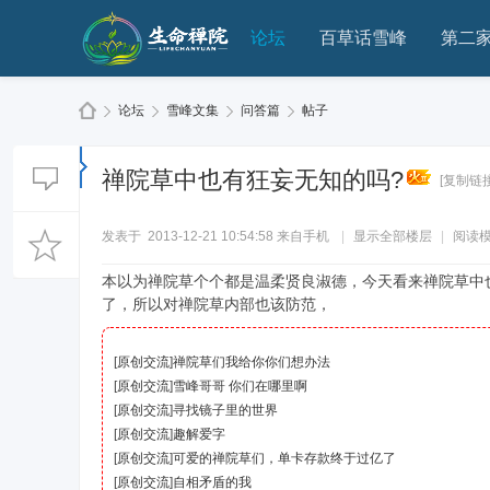
论坛
百草话雪峰
第二
论坛
雪峰文集
问答篇
帖子
禅院草中也有狂妄无知的吗?
[复制链接
生
»
›
›
›
发表于 2013-12-21 10:54:58
来自手机
|
显示全部楼层
|
阅读
本以为禅院草个个都是温柔贤良淑德，今天看来禅院草中
了，所以对禅院草内部也该防范，
[
原创交流
]
禅院草们我给你你们想办法
[
原创交流
]
雪峰哥哥 你们在哪里啊
[
原创交流
]
寻找镜子里的世界
命
[
原创交流
]
趣解爱字
[
原创交流
]
可爱的禅院草们，单卡存款终于过亿了
[
原创交流
]
自相矛盾的我