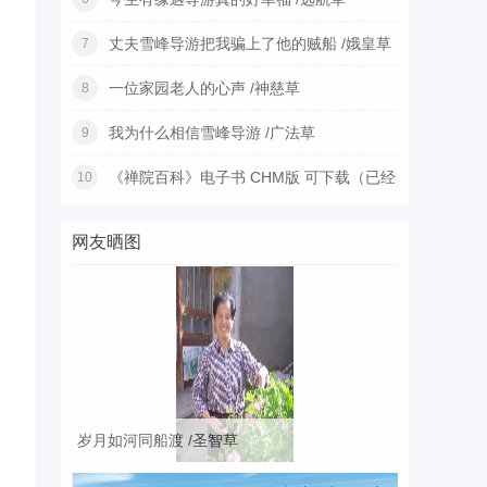
丈夫雪峰导游把我骗上了他的贼船 /娥皇草
7
一位家园老人的心声 /神慈草
8
我为什么相信雪峰导游 /广法草
9
《禅院百科》电子书 CHM版 可下载（已经
10
更
网友晒图
岁月如河同船渡 /圣智草