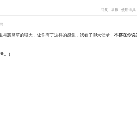
回复
举报
使用道具
层
和QQ里与袭黛草的聊天，让你有了这样的感觉，我看了聊天记录，
不存在你说
代号。）