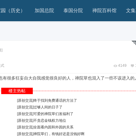
家园（历史）
加国总院
泰国分院
禅院百科馆
文集
]
模式
4149
也有很多狂妄自大自我感觉很良好的人，禅院草也混入了一些不该进入的
楼主热帖
[
原创交流
]
终于找到免费通话的方法了
[
原创交流
]
过够人间的日子了
[
原创交流
]
可爱的禅院草们发福利了
[
原创交流
]
不贪恋金钱权力地位
[
原创交流
]
全面看内因和外因的关系
[
原创交流
]
禅院草们，有钱好还是没钱好啊