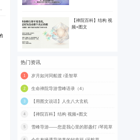
【禅院百科】结构 视
频+图文
的
热门资讯
岁月如河同船渡 /圣智草
1
生命禅院导游雪峰语录（4）
2
【用图文说话】人生八大玄机
3
【禅院百科】结构 视频+图文
4
雪峰导游——您是我心里的那盏灯 /琴苑草
5
今生有缘遇导游真的好幸福 /远航草
6