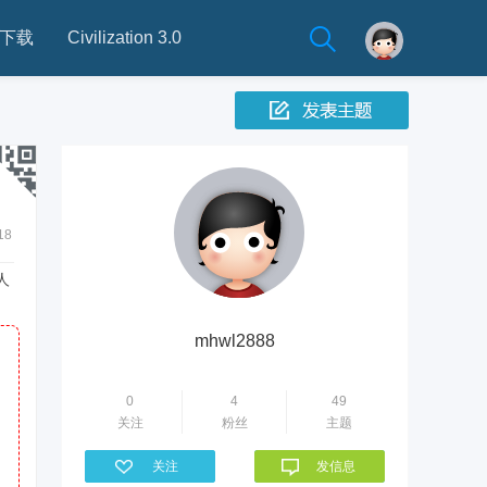
下载
Civilization 3.0
18
人
mhwl2888
0
4
49
关注
粉丝
主题
关注
发信息