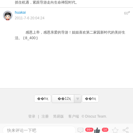
抓住机遇，紧跟导游走向生命禅院时代。
huakai
#
60
2011-7-6 20:04:24
感恩上帝，感恩亲爱的导游！姐姐喜欢第二家园新时代的美好生
活。
{:8_400:}
��һҳ
��12ҳ
��һҳ
登录
|
注册
简易版
客户端
© Discuz Team.
快来评论一下吧
99+
14