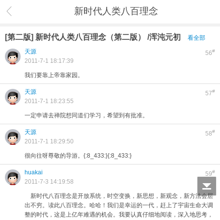
新时代人类八百理念
[第二版] 新时代人类八百理念（第二版） /浑沌元初
看全部
天源
#
56
2011-7-1 18:17:39
我们要靠上帝靠家园。
天源
#
57
2011-7-1 18:23:55
一定申请去禅院想同道们学习，希望到有批准。
天源
#
58
2011-7-1 18:29:50
很向往呀尊敬的导游。{:8_433:}{:8_433:}
huakai
#
59
2011-7-3 14:19:58
新时代八百理念是开放系统，时空变换，新思想，新观念，新方法会层
出不穷。读此八百理念。哈哈！我们是幸运的一代，赶上了宇宙生命大调
整的时代，这是上亿年难遇的机会。我要认真仔细地阅读，深入地思考，