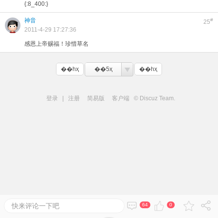
{:8_400:}
神音
#
25
2011-4-29 17:27:36
感恩上帝赐福！珍惜草名
��һҳ
��5ҳ
��һҳ
登录
|
注册
简易版
客户端
© Discuz Team.
快来评论一下吧
64
0