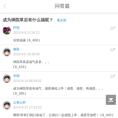
问答篇
成为禅院草后有什么福呢？
看全部
阡陌
#
21
2010-9-6 13:34:21
珍惜福缘
{:8_400:}
御苑
#
22
2010-9-6 16:58:35
禅院草真是福气多多。。。
{:8_433:}
冬阳
#
23
2010-9-16 08:59:02
成为禅院草真有福气，感恩佛祖上帝！感恩、感恩、再感恩。。。
{:8_395:}
云卷云舒
#
24
2010-9-27 17:33:33
啊呀!草草们我们有福了，让我们一起感恩上帝，感恩导游吧！
{:8_400:}