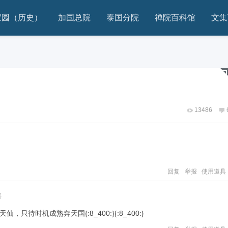
家园（历史）
加国总院
泰国分院
禅院百科馆
文集
13486
回复
举报
使用道具
层
天仙，只待时机成熟奔天国
{:8_400:}{:8_400:}