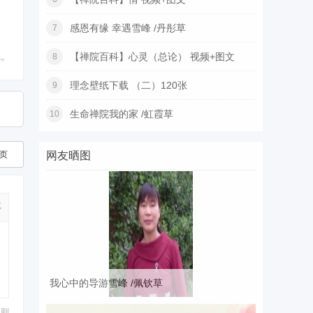
感恩有缘 幸遇雪峰 /丹彤草
7
【禅院百科】心灵（总论） 视频+图文
8
理念壁纸下载 （二）120张
9
生命禅院我的家 /虹霞草
10
页
网友晒图
式
我心中的导游雪峰 /佩钦草
规则