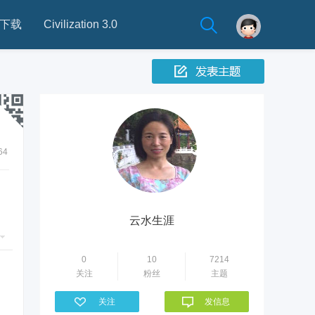
下载
Civilization 3.0
64
云水生涯
0
10
7214
关注
粉丝
主题
关注
发信息