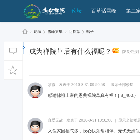
论坛
百草话雪峰
第二
论坛
雪峰文集
问答篇
帖子
成为禅院草后有什么福呢？
[复制链接]
生
»
›
›
›
紫霞
发表于 2010-8-31 09:50:58
|
显示全部楼层
感谢佛祖上帝的恩典禅院草真有福！
{:8_400:}
真爱无敌
发表于 2010-8-31 13:31:06
|
显示全部楼
命
入住家园福气多，欢心快乐常相伴。无忧无虑似