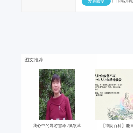
发表回复
回帖并转
图文推荐
我心中的导游雪峰 /佩钦草
【禅院百科】能量