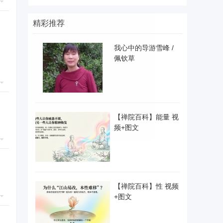
精彩推荐
我心中的导游雪峰 /
佩钦草
【禅院百科】能量 视
频+图文
【禅院百科】性 视频
+图文