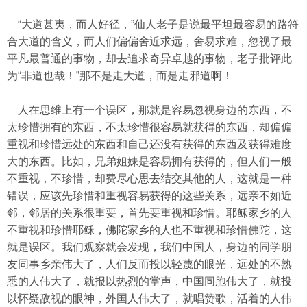
“大道甚夷，而人好径，”仙人老子是说最平坦最容易的路符
合大道的含义，而人们偏偏舍近求远，舍易求难，忽视了最
平凡最普通的事物，却去追求奇异卓越的事物，老子批评此
为“非道也哉！”那不是走大道，而是走邪道啊！
人在思维上有一个误区，那就是容易忽视身边的东西，不
太珍惜拥有的东西，不太珍惜很容易就获得的东西，却偏偏
重视和珍惜远处的东西和自己还没有获得的东西及获得难度
大的东西。比如，兄弟姐妹是容易拥有获得的，但人们一般
不重视，不珍惜，却费尽心思去结交其他的人，这就是一种
错误，应该先珍惜和重视容易获得的这些关系，远亲不如近
邻，邻居的关系很重要，首先要重视和珍惜。耶稣家乡的人
不重视和珍惜耶稣，佛陀家乡的人也不重视和珍惜佛陀，这
就是误区。我们观察就会发现，我们中国人，身边的同学朋
友同事乡亲伟大了，人们反而投以轻蔑的眼光，远处的不熟
悉的人伟大了，就报以热烈的掌声，中国同胞伟大了，就投
以怀疑敌视的眼神，外国人伟大了，就唱赞歌，活着的人伟