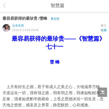
智慧篇
最容易获得的最珍贵 /雪峰
看全部
云水生涯
楼主
2010-6-14 09:19:49
收藏
最容易获得的最珍贵——《智慧篇》
七十一
雪 峰
上天有好生之德，君子有成人之美之心，大地滋养万物，
天道运化一切，强有强之路，弱有弱之用，弱者如蚯蚓丰衣
足食，强者如虎豹半路毙命，上苍之恩德沐浴一切生灵，念
天地之悠悠，感圣灵之养育，静思默想，心存感激。