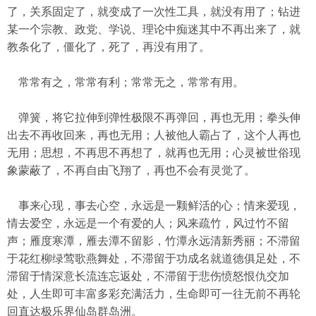
了，关系固定了，就变成了一次性工具，就没有用了；钻进
某一个宗教、政党、学说、理论中痴迷其中不再出来了，就
教条化了，僵化了，死了，再没有用了。
常常有之，常常有利；常常无之，常常有用。
弹簧，将它拉伸到弹性极限不再弹回，再也无用；拳头伸
出去不再收回来，再也无用；人被他人霸占了，这个人再也
无用；思想，不再思不再想了，就再也无用；心灵被世俗现
象蒙蔽了，不再自由飞翔了，再也不会有灵觉了。
事来心现，事去心空，永远是一颗鲜活的心；情来爱现，
情去爱空，永远是一个有爱的人；风来疏竹，风过竹不留
声；雁度寒潭，雁去潭不留影，竹潭永远清新秀丽；不滞留
于花红柳绿莺歌燕舞处，不滞留于功成名就道德俱足处，不
滞留于情深意长流连忘返处，不滞留于悲伤愤怒恨仇交加
处，人生即可丰富多彩充满活力，生命即可一往无前不再轮
回直达极乐界仙岛群岛洲。