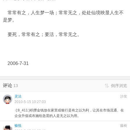
常常有之，人生梦一场；常常无之，处处仙境映显人生不
是梦。
要死，常常有之；要活，常常无之。
2006-7-31
评论
13
倒序浏览
灵法
沙发
2010-5-15 10:27:03
{:8_411:}积攒金钱放在家里或银行是有之以为利，让其在市场流通、在
企业升值或布施给急需的人是无之以为用。
愉悦
藤椅