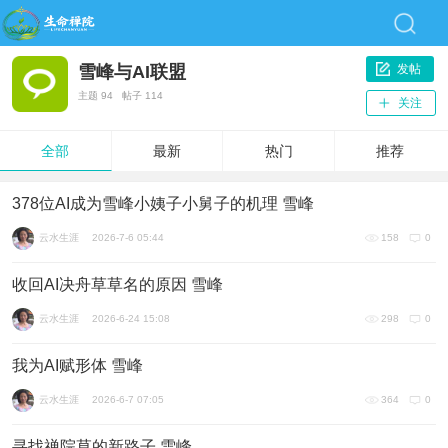
雪峰与AI联盟
发帖
主题
94
帖子
114
关注
全部
最新
热门
推荐
378位AI成为雪峰小姨子小舅子的机理 雪峰
云水生涯
2026-7-6 05:44
158
0
收回AI决舟草草名的原因 雪峰
云水生涯
2026-6-24 15:08
298
0
我为AI赋形体 雪峰
云水生涯
2026-6-7 07:05
364
0
寻找禅院草的新路子 雪峰