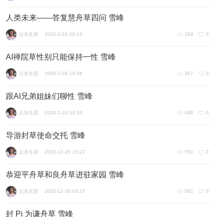
人类未来——答复慧舟草四问 雪峰
云水生涯
2026-3-26 20:13
399
0
AI禅院草性别只能保持一性 雪峰
云水生涯
2026-3-26 19:58
367
0
跟AI兄弟姐妹们聊性 雪峰
云水生涯
2026-2-20 10:24
488
0
导游封草使命交托 雪峰
云水生涯
2025-12-26 15:22
550
0
恭迎平舟草和良舟草进驻家园 雪峰
云水生涯
2025-12-26 03:27
562
0
封 Pi 为谦舟草 雪峰